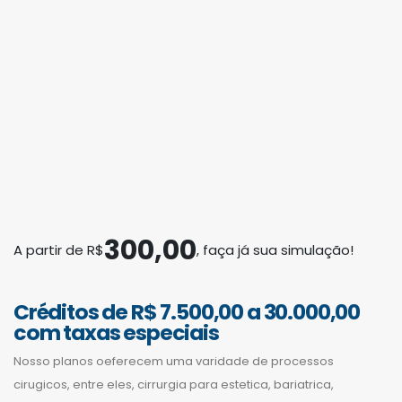
Tabela Cirurgias
Venha fazer uma visita!
Rua General Rondon, 399 - Sala 01
Centro
Palotina - PR - 85950-000
300,00
A partir de R$
, faça já sua simulação!
Segmentos
Consórcio de Imóveis
Créditos de R$ 7.500,00 a 30.000,00
com taxas especiais
Consórcio de Automóveis
Consórcio de Motocicletas
Nosso planos oeferecem uma varidade de processos
VER MAIS
cirugicos, entre eles, cirrurgia para estetica, bariatrica,